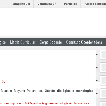
Simplifique!
Comunica BR
Participe
Acesso à infor
gico
Matriz Curricular
Corpo Docente
Comissão Coordenadora
urso
Mariana Mayumi Pereira de.
Gestão dialógica e tecnologias
is.com.br/produto/2492-gesto-dialgica-e-tecnologias-colaborativas