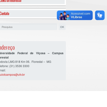
Links de Interesse
Contato
ndereço
niversidade Federal de Viçosa – Campus
orestal
dovia LMG 818 Km 06. Florestal – MG
lefone: (31) 3536 3300
mail:
ulotcampos@ufv.br