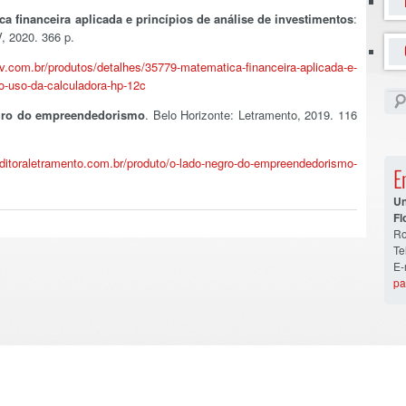
ca financeira aplicada e princípios de análise de investimentos
:
, 2020. 366 p.
rv.com.br/produtos/detalhes/35779-matematica-financeira-aplicada-e-
-o-uso-da-calculadora-hp-12c
gro do empreendedorismo
. Belo Horizonte: Letramento, 2019. 116
ditoraletramento.com.br/produto/o-lado-negro-do-empreendedorismo-
E
U
Fl
Ro
Te
E-
pa