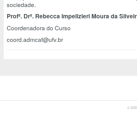
sociedade.
Profª. Drª. Rebecca Impelizieri Moura da Silvei
Coordenadora do Curso
coord.admcaf@ufv.br
© 2020