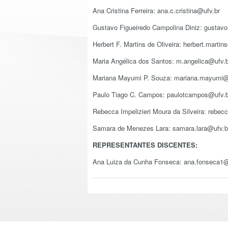
Ana Cristina Ferreira: ana.c.cristina@ufv.br
Gustavo Figueiredo Campolina Diniz: gustavo
Herbert F. Martins de Oliveira: herbert.martin
Maria Angélica dos Santos: m.angelica@ufv.b
Mariana Mayumi P. Souza: mariana.mayumi@
Paulo Tiago C. Campos: paulotcampos@ufv.b
Rebecca Impelizieri Moura da Silveira: rebecc
Samara de Menezes Lara: samara.lara@ufv.b
REPRESENTANTES DISCENTES:
Ana Luiza da Cunha Fonseca: ana.fonseca1@