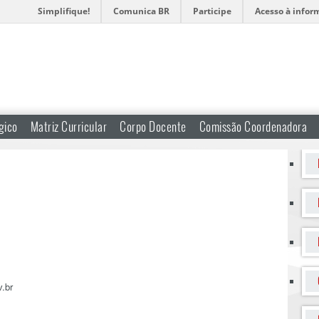
Simplifique!
Comunica BR
Participe
Acesso à infor
gico
Matriz Curricular
Corpo Docente
Comissão Coordenadora
.br