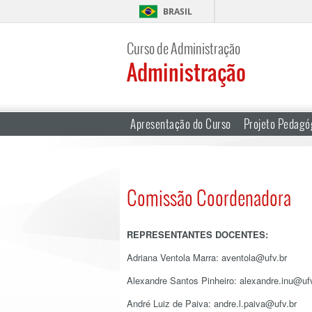
BRASIL
Curso de Administração
Administração
Apresentação do Curso
Projeto Pedagó
Comissão Coordenadora
REPRESENTANTES DOCENTES:
Adriana Ventola Marra: aventola@ufv.br
Alexandre Santos Pinheiro: alexandre.inu@ufv
André Luiz de Paiva: andre.l.paiva@ufv.br