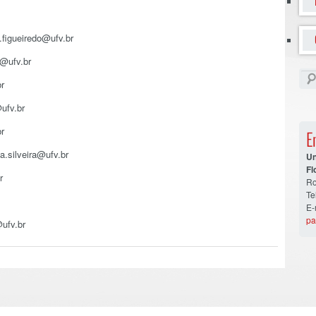
.figueiredo@ufv.br
s@ufv.br
r
ufv.br
r
E
a.silveira@ufv.br
U
Fl
r
Ro
Te
E-
pa
ufv.br