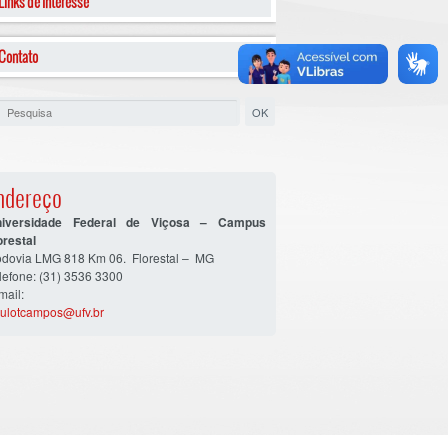
Links de Interesse
Contato
ndereço
niversidade Federal de Viçosa – Campus
orestal
dovia LMG 818 Km 06. Florestal – MG
lefone: (31) 3536 3300
mail:
ulotcampos@ufv.br